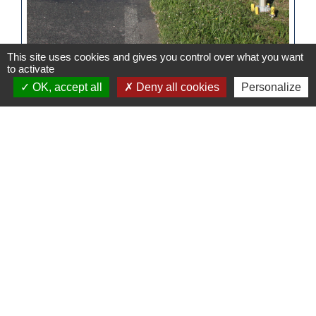
This site uses cookies and gives you control over what you want
to activate
OK, accept all
Deny all cookies
Personalize
Contacts
Commune de Dammartin-les-Templiers
7 Grande Rue
25110 Dammartin-les-Templiers - FRANCE
+33 3 81 63 03 50
Mentions légales
-
Politique de confidentialité
-