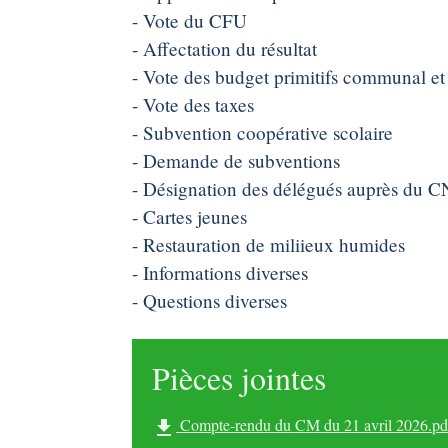
- Vote du CFU
- Affectation du résultat
- Vote des budget primitifs communal et 
- Vote des taxes
- Subvention coopérative scolaire
- Demande de subventions
- Désignation des délégués auprès du 
- Cartes jeunes
- Restauration de miliieux humides
- Informations diverses
- Questions diverses
Pièces jointes
Compte-rendu du CM du 21 avril 2026.pd
file_download