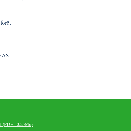
forêt
CNAS
f (PDF - 0.25Mo)