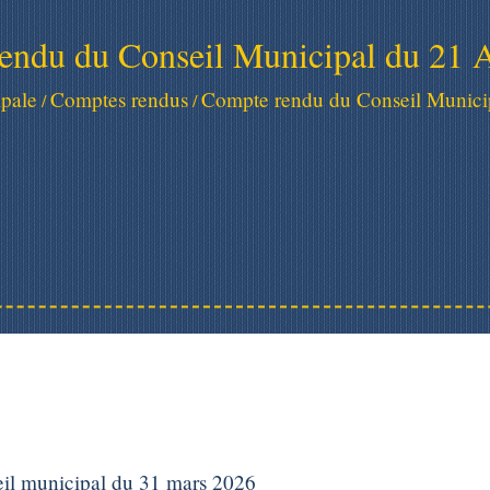
endu du Conseil Municipal du 21 A
pale
Comptes rendus
Compte rendu du Conseil Municip
/
/
eil municipal du 31 mars 2026