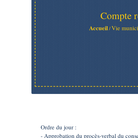
Compte r
Accueil
Vie munici
/
Ordre du jour :
- Approbation du procès-verbal du cons