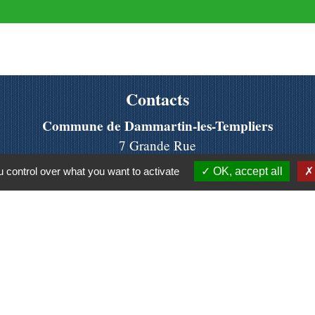
Contacts
Commune de Dammartin-les-Templiers
7 Grande Rue
25110 Dammartin-les-Templiers - FRANCE
 control over what you want to activate
OK, accept all
+33 3 81 63 03 50
olitique de confidentialité
-
Accessibilité
-
Plan du site
-
Site créé en partenariat avec Réseau des Communes