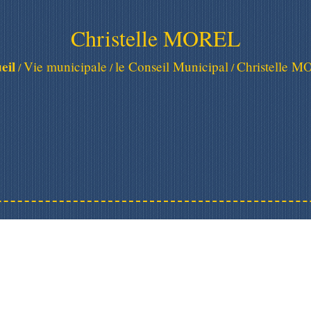
Christelle MOREL
eil
Vie municipale
le Conseil Municipal
Christelle 
/
/
/